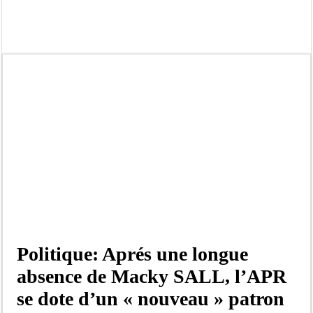
Kamb, l’Inspecteur de la jeunesse et des sports Guéladio Ba en tournée, un impor
« Quand le mandat s’achève, les discours ne suffisent plus » (Mamadou AW-Cand
Touba : convaincue d’avoir été empoisonnée, Amy Dione désigne le coupable av
Le Sénégal bénéficie de trois nouveaux financements de la Banque mondiale d’u
Linguère : Un élève de 14 ans meurt noyé dans un bassin de rétention
Gamou 1448 H / 2026 : le Comité scientifique dévoile les fondements du thème c
Assemblée nationale : Sonko valide onze dossiers chauds
Passation de service au 3FPT : Soulèye Kane officiellement installé, il décline s
Politique: Aprés une longue
absence de Macky SALL, l’APR
se dote d’un « nouveau » patron