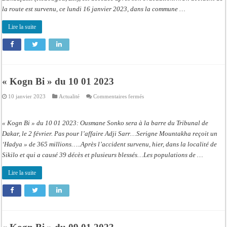
la route est survenu, ce lundi 16 janvier 2023, dans la commune …
Lire la suite
« Kogn Bi » du 10 01 2023
sur
10 janvier 2023
Actualité
Commentaires fermés
« Kogn
Bi »
du
10
« Kogn Bi » du 10 01 2023: Ousmane Sonko sera à la barre du Tribunal de
01
2023
Dakar, le 2 février. Pas pour l’affaire Adji Sarr…Serigne Mountakha reçoit un
‘Hadya » de 365 millions…..Après l’accident survenu, hier, dans la localité de
Sikilo et qui a causé 39 décès et plusieurs blessés…Les populations de …
Lire la suite