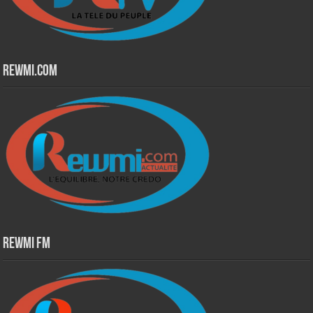
Rewmi.Com
Rewmi Fm