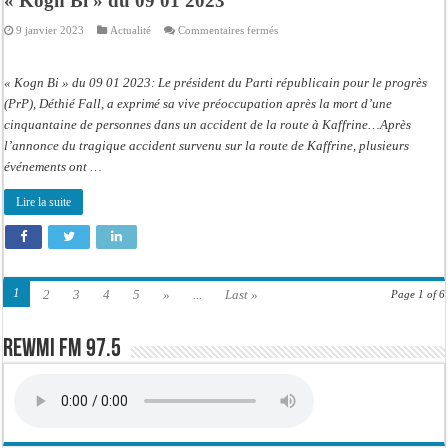
« Kogn Bi » du 09 01 2023
sur
9 janvier 2023
Actualité
Commentaires fermés
« Kogn
Bi »
du
09
« Kogn Bi » du 09 01 2023: Le président du Parti républicain pour le progrès
01
2023
(PrP), Déthié Fall, a exprimé sa vive préoccupation après la mort d’une
cinquantaine de personnes dans un accident de la route à Kaffrine…Après
l’annonce du tragique accident survenu sur la route de Kaffrine, plusieurs
événements ont …
Lire la suite
1
2
3
4
5
»
...
Last »
Page 1 of 6
Rewmi FM 97.5