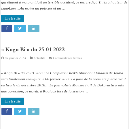
qui étaient à moto ont fait un terrible accident, ce mercredi, à Thiès à hauteur de
Lam-Lam….Au moins un policier et un …
Lire la suite
« Kogn Bi » du 25 01 2023
sur
25 janvier 2023
Actualité
Commentaires fermés
« Kogn
Bi »
du
25
« Kogn Bi » du 25 01 2023: Le Complexe Cheikh Ahmadoul Khadim de Touba
01
2023
sera finalement inauguré le 06 février 2023. La pose de la première pierre avait
eu lieu le 05 décembre 2018….Le journaliste Moussa Fall de Dakaractu a subi
une agression, ce mardi, à Kaolack lors de la session …
Lire la suite