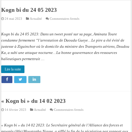
Kamb, l’Inspecteur de la jeunesse et des sports Guéladio Ba en tournée, un impor
Kogn bi du 24 05 2023
« Quand le mandat s’achève, les discours ne suffisent plus » (Mamadou AW-Cand
sur
24 mai 2023
Actualité
Commentaires fermés
Touba : convaincue d’avoir été empoisonnée, Amy Dione désigne le coupable av
Kogn
bi
du
Le Sénégal bénéficie de trois nouveaux financements de la Banque mondiale d’u
24
Kogn bi du 24 05 2023: Dans un tweet posté sur sa page, Aminata Toure
05
Linguère : Un élève de 14 ans meurt noyé dans un bassin de rétention
2023
condamne fermement “l’arrestation de Daouda Gueye…Le pire a été évité de
justesse à Ziguinchor où le domicile du ministre des Transports aériens, Doudou
Gamou 1448 H / 2026 : le Comité scientifique dévoile les fondements du thème c
Ka, a subi une attaque nocturne…La bonne gouvernance des ressources
Assemblée nationale : Sonko valide onze dossiers chauds
halieutiques permettrait …
Passation de service au 3FPT : Soulèye Kane officiellement installé, il décline s
Lire la suite
« Kogn bi » du 14 02 2023
sur
14 février 2023
Actualité
Commentaires fermés
« Kogn
bi »
du
14
« Kogn bi » du 14 02 2023: Le Secrétaire général de l’Alliance des forces et
02
2023
progrès (Afp) Moustapha Niasse, a sifflé la fin de la récréation par rapport aux