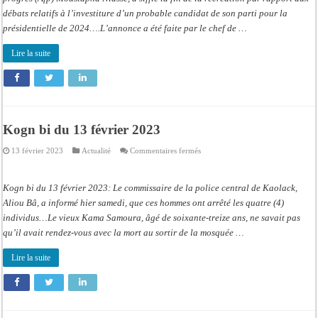
débats relatifs à l’investiture d’un probable candidat de son parti pour la
présidentielle de 2024….L’annonce a été faite par le chef de …
Lire la suite
Kogn bi du 13 février 2023
sur
13 février 2023
Actualité
Commentaires fermés
Kogn
bi
du
13
Kogn bi du 13 février 2023: Le commissaire de la police central de Kaolack,
février
2023
Aliou Bâ, a informé hier samedi, que ces hommes ont arrêté les quatre (4)
individus…Le vieux Kama Samoura, âgé de soixante-treize ans, ne savait pas
qu’il avait rendez-vous avec la mort au sortir de la mosquée …
Lire la suite