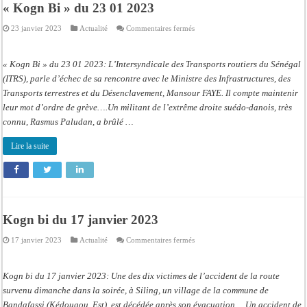
« Kogn Bi » du 23 01 2023
sur
23 janvier 2023
Actualité
Commentaires fermés
« Kogn
Bi »
du
23
« Kogn Bi » du 23 01 2023: L’Intersyndicale des Transports routiers du Sénégal
01
2023
(ITRS), parle d’échec de sa rencontre avec le Ministre des Infrastructures, des
Transports terrestres et du Désenclavement, Mansour FAYE. Il compte maintenir
leur mot d’ordre de grève….Un militant de l’extrême droite suédo-danois, très
connu, Rasmus Paludan, a brûlé …
Lire la suite
Kogn bi du 17 janvier 2023
sur
17 janvier 2023
Actualité
Commentaires fermés
Kogn
bi
du
17
Kogn bi du 17 janvier 2023: Une des dix victimes de l’accident de la route
janvier
2023
survenu dimanche dans la soirée, à Siling, un village de la commune de
Bandafassi (Kédougou, Est), est décédée après son évacuation….Un accident de