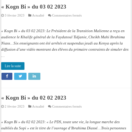
« Kogn Bi » du 03 02 2023
sur
3 février 2023
Actualité
Commentaires fermés
« Kogn
Bi »
du
03
« Kogn Bi » du 03 02 2023: Le Président de la Transition Malienne a reçu en
02
2023
audience le Khalife général de la Faydatoul Tidjanie, Cheikh Mahi Ibrahima
Niass…Six enseignants ont été arrêtés et suspendus jeudi au Kenya après la
diffusion d’une vidéo montrant des élèves du primaire contraints de simuler des
…
Lire la suite
« Kogn Bi » du 02 02 2023
sur
2 février 2023
Actualité
Commentaires fermés
« Kogn
Bi »
du
02
« Kogn Bi » du 02 02 2023: « Le PDS, toute une vie, la longue marche des
02
2023
oubliés du Sopi » est le titre de l’ouvrage d’Ibrahima Diassé…Trois personnes