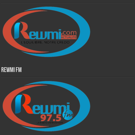
Rewmi Fm