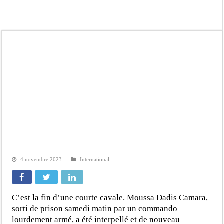
Affaire Pape Cheikh Diallo et Cie : Ousmane Kane prédit une « cascade de relax
Moustapha Dramé rejoint Pastef
Crise en Guinée Bissau : la médiation sénégalaise a présenté les contours de son
Un déficit de 128,9 milliards de francs CFA de la balance commerciale en juin
Scandale de pédophilie, acte contre nature : Un coach de football démasqué pour
Banditisme : Fily Sané, ancien Lieutenant du célèbre Ino, de nouveau Interpellé
Affaire Farba Ngom : La balle, dans le camp du procureur financier
Succession de Pape Thiaw : la bombe à retardement qui menace la FSF
4 novembre 2023
International
C’est la fin d’une courte cavale. Moussa Dadis Camara,
sorti de prison samedi matin par un commando
lourdement armé, a été interpellé et de nouveau