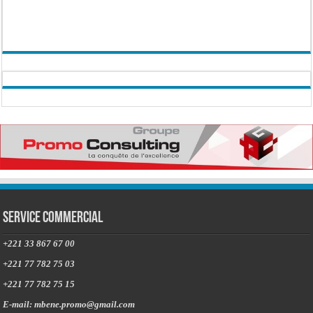
Service commercial
+221 33 867 67 00
+221 77 782 75 03
+221 77 782 75 15
E-mail: mbene.promo@gmail.com