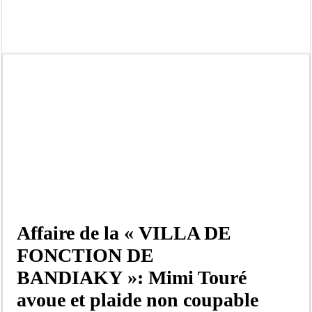
Affaire Pape Cheikh Diallo et Cie : Ousmane Kane prédit une « cascade de relax
Moustapha Dramé rejoint Pastef
Crise en Guinée Bissau : la médiation sénégalaise a présenté les contours de son
Un déficit de 128,9 milliards de francs CFA de la balance commerciale en juin
Scandale de pédophilie, acte contre nature : Un coach de football démasqué pour
Banditisme : Fily Sané, ancien Lieutenant du célèbre Ino, de nouveau Interpellé
Affaire Farba Ngom : La balle, dans le camp du procureur financier
Succession de Pape Thiaw : la bombe à retardement qui menace la FSF
Affaire de la « VILLA DE
FONCTION DE
BANDIAKY »: Mimi Touré
avoue et plaide non coupable