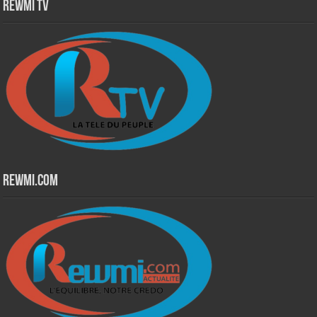
Rewmi TV
Rewmi.Com