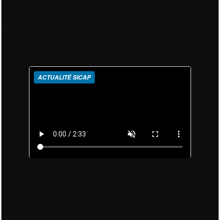
ACTUALITÉ SICAP
La SICAP SA franchit un nouveau cap !
Ce mercredi 06 mai 2026 marque le
démarrage officiel des activités de l'usine de
béton prêt à l’emploi.