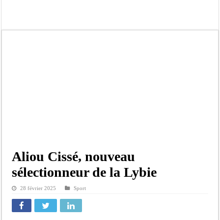
Kamb, l’Inspecteur de la jeunesse et des sports Guéladio Ba en tournée, un impor
« Quand le mandat s’achève, les discours ne suffisent plus » (Mamadou AW-Cand
Touba : convaincue d’avoir été empoisonnée, Amy Dione désigne le coupable av
Le Sénégal bénéficie de trois nouveaux financements de la Banque mondiale d’u
Linguère : Un élève de 14 ans meurt noyé dans un bassin de rétention
Gamou 1448 H / 2026 : le Comité scientifique dévoile les fondements du thème c
Assemblée nationale : Sonko valide onze dossiers chauds
Passation de service au 3FPT : Soulèye Kane officiellement installé, il décline s
Aliou Cissé, nouveau
sélectionneur de la Lybie
28 février 2025
Sport