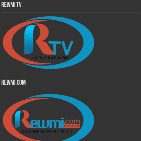
Rewmi TV
Rewmi.Com