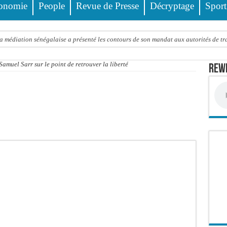
onomie
People
Revue de Presse
Décryptage
Sport
a médiation sénégalaise a présenté les contours de son mandat aux autorités de tran
ards de francs CFA de la balance commerciale en juin
amuel Sarr sur le point de retrouver la liberté
Rewm
cte contre nature : Un coach de football démasqué pour viols répétés sur de jeunes
ncien Lieutenant du célèbre Ino, de nouveau Interpellé
alle, dans le camp du procureur financier
 : la bombe à retardement qui menace la FSF
ng : au CNTS de Dakar, des citoyens répondent à l’appel de Pastef
que la construction de la salle de bal de Trump à la Maison-Blanche
bril Dièye, animateur de l’émission « Auto Mag » sur la TFM
 et Cie : le Parquet fait appel après le non-lieu accordé à 28 inculpés