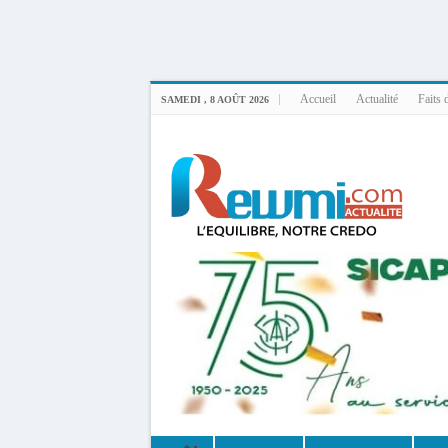
Uploader By Gse7en
Linux rewmi 5.15.0-164-generic #174-Ubuntu SMP Fri Nov 14 20:25:16 UTC 2
Accueil
Actualité
Faits 
SAMEDI , 8 AOÛT 2026