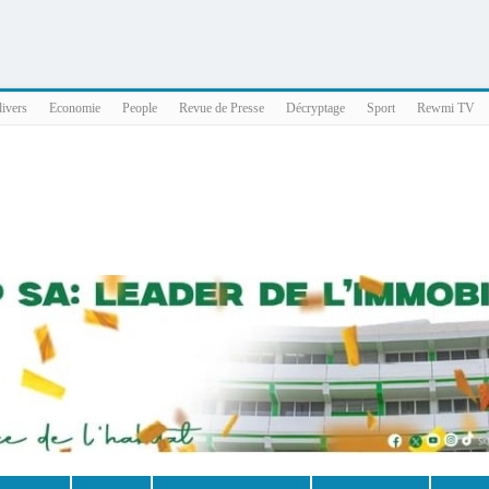
025 x86_64
divers
Economie
People
Revue de Presse
Décryptage
Sport
Rewmi TV