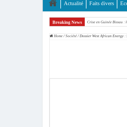
Actualité
Faits divers
Ec
Breaking News
Crise en Guinée Bissau : l
Un déficit de 128,9 milli
Home
/
Société
/
Dossier West African Energy : S
Scandale de pédophilie, a
Banditisme : Fily Sané, a
Affaire Farba Ngom : La b
Succession de Pape Thiaw
Baisse des réserves de sa
Un tribunal américain blo
Nécrologie : Décès de Dji
Affaire Pape Cheikh Diallo