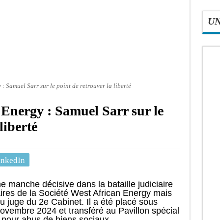
U
: Samuel Sarr sur le point de retrouver la liberté
 Energy : Samuel Sarr sur le
liberté
inkedIn
 manche décisive dans la bataille judiciaire
aires de la Société West African Energy mais
u juge du 2e Cabinet. Il a été placé sous
ovembre 2024 et transféré au Pavillon spécial
e pour abus de biens sociaux.