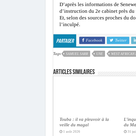
D’après les informations de Seneweb
d’instruction du 2e cabinet près du
Et, selon des sources proches du do
l’inculpé.
Facebook
Twitter
Partager
Tags
SAMUEL SARR
UNE
WEST AFRICAN
Articles similaires
Touba : il va pleuvoir à la
L’inqu
veille du magal
du Ma
1 août 2026
31 jui