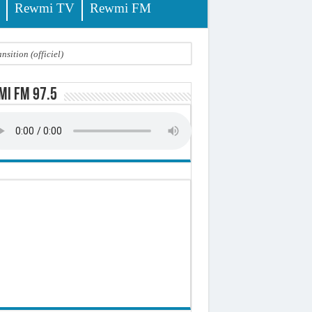
Rewmi TV
Rewmi FM
sition (officiel)
i FM 97.5
 élèves