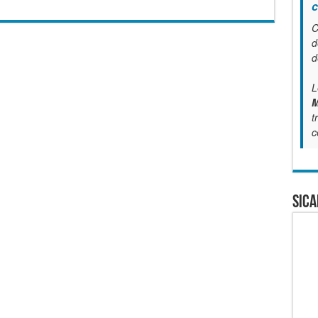
c
C
d
d
L
M
t
c
SICA