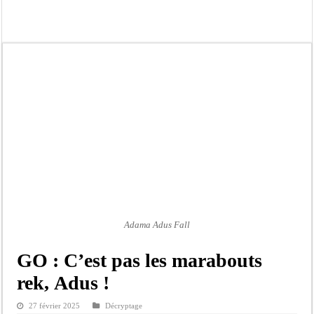
Crise en Guinée Bissau : la médiation sénégalaise a présenté les contours de son
Un déficit de 128,9 milliards de francs CFA de la balance commerciale en juin
Scandale de pédophilie, acte contre nature : Un coach de football démasqué pour
Banditisme : Fily Sané, ancien Lieutenant du célèbre Ino, de nouveau Interpellé
Affaire Farba Ngom : La balle, dans le camp du procureur financier
Succession de Pape Thiaw : la bombe à retardement qui menace la FSF
Baisse des réserves de sang : au CNTS de Dakar, des citoyens répondent à l’appe
Un tribunal américain bloque la construction de la salle de bal de Trump à la 
Adama Adus Fall
GO : C’est pas les marabouts
rek, Adus !
27 février 2025
Décryptage