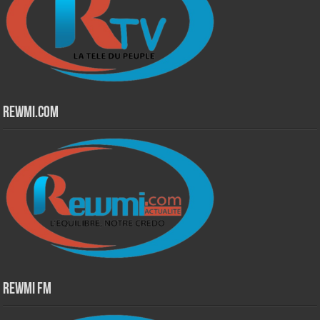
Rewmi.Com
Rewmi Fm