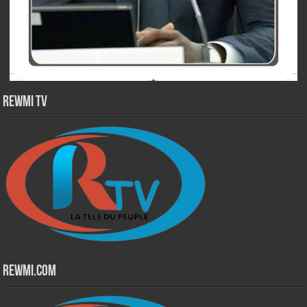
Rewmi TV
Rewmi.Com