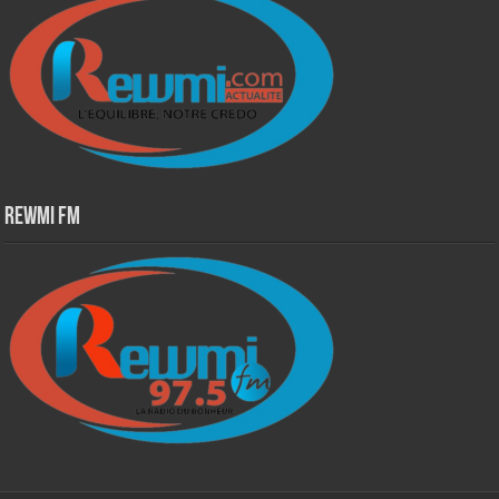
Rewmi Fm