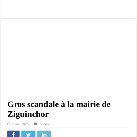
Afrobasket U18 féminine : les Lioncelles chutent encore
Ziguinchor : électrocution du bétail, catastrophe évitée de justesse
Affaire Khadim Ba : L’action publique éteinte, le PDG de Locafrique recouvre la
Aide aux ménages vulnérables : 92 976 ménages ciblés, 135 000 FCFA prévus p
Secteur extractif au Sénégal : 303 milliards de FCFA de revenus générés par au
AfroBasket U18 masculin : le Sénégal domine le Rwanda et réussit son entrée en
Fatick : Un carambolage entre trois véhicules fait deux blessés, dont un grave
Bilan Magal de Touba : 244 interpellations, 110 déferrements, 2,4 millions FCF
Gros scandale à la mairie de
Ziguinchor
6 mai 2025
Société