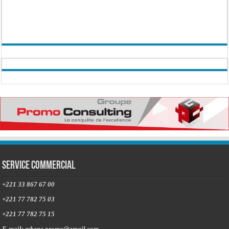
Service commercial
+221 33 867 67 00
+221 77 782 75 03
+221 77 782 75 15
E-mail: mbene.promo@gmail.com