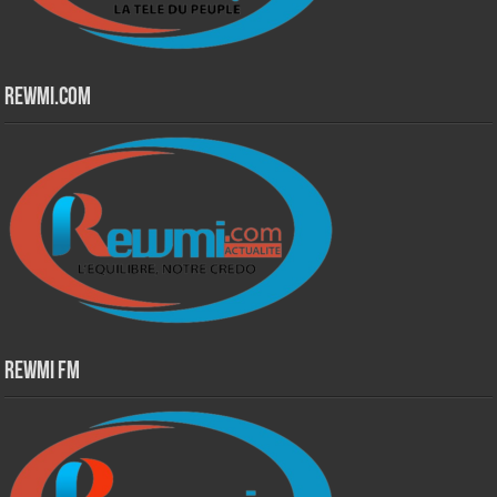
Rewmi.Com
Rewmi Fm