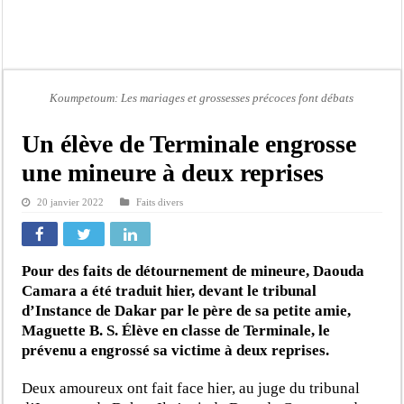
Afrobasket U18 féminine : les Lioncelles chutent encore
Ziguinchor : électrocution du bétail, catastrophe évitée de justesse
Affaire Khadim Ba : L’action publique éteinte, le PDG de Locafrique recouvre la
Aide aux ménages vulnérables : 92 976 ménages ciblés, 135 000 FCFA prévus p
Koumpetoum: Les mariages et grossesses précoces font débats
Secteur extractif au Sénégal : 303 milliards de FCFA de revenus générés par au
Un élève de Terminale engrosse
AfroBasket U18 masculin : le Sénégal domine le Rwanda et réussit son entrée en
une mineure à deux reprises
Fatick : Un carambolage entre trois véhicules fait deux blessés, dont un grave
20 janvier 2022
Faits divers
Bilan Magal de Touba : 244 interpellations, 110 déferrements, 2,4 millions FCF
Pour des faits de détournement de mineure, Daouda
Camara a été traduit hier, devant le tribunal
d’Instance de Dakar par le père de sa petite amie,
Maguette B. S. Élève en classe de Terminale, le
prévenu a engrossé sa victime à deux reprises.
Deux amoureux ont fait face hier, au juge du tribunal