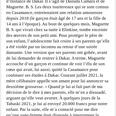
d’Instance de Dakar. Il s’agit de Daouda Camara et de
Maguette. B. S. Les deux tourtereaux qui se sont connus
en Casamance, entretenaient une relation amoureuse
depuis 2018 (le garçon était âgé de 17 ans et la fille de
14 ans à l’époque). Au bout de quelques mois, Maguette
B. S. qui vivait chez sa tante à Elinkine, tombe enceinte
des œuvres de son petit ami. Pour protéger le père de
son enfant, l’adolescente fait croire à ses parents qu’elle
a été violée par un inconnu au retour d’une soirée
dansante. Une version que ses parents ont gobée, avant
de lui demander de rentrer à Dakar. A terme, Maguette
accouche d’un garçon et continue de voir l’élu de son
cœur qui avait, lui aussi, quitté la Casamance pour
continuer ses études à Dakar. Courant juillet 2021, la
mère célibataire appelle son amant pour lui annoncer sa
deuxième grossesse. « Quand je lui ai fait part de ma
décision de le dire à mes parents, elle m’en a dissuadé,
arguant qu’elle veut avorter. À quelques jours de la
Tabaski 2021, je lui ai envoyé 20.000 francs pour notre
enfant. Par la suite, elle m’a contacté pour me dire
qu’une sage-femme était disposée à interrompre la