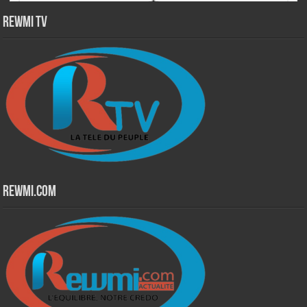
Rewmi TV
Rewmi.Com