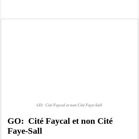
Kamb, l’Inspecteur de la jeunesse et des sports Guéladio Ba en tournée, un impor
« Quand le mandat s’achève, les discours ne suffisent plus » (Mamadou AW-Cand
Touba : convaincue d’avoir été empoisonnée, Amy Dione désigne le coupable av
Le Sénégal bénéficie de trois nouveaux financements de la Banque mondiale d’u
Linguère : Un élève de 14 ans meurt noyé dans un bassin de rétention
Gamou 1448 H / 2026 : le Comité scientifique dévoile les fondements du thème c
Assemblée nationale : Sonko valide onze dossiers chauds
Passation de service au 3FPT : Soulèye Kane officiellement installé, il décline s
GO: Cité Faycal et non Cité Faye-Sall
GO: Cité Faycal et non Cité
Faye-Sall