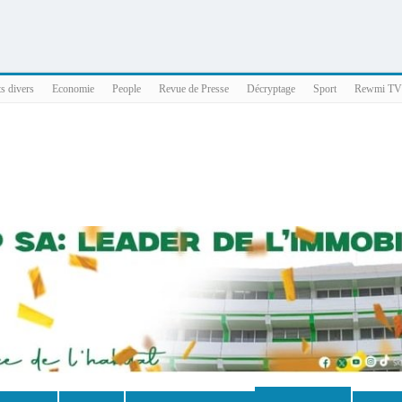
025 x86_64
ts divers
Economie
People
Revue de Presse
Décryptage
Sport
Rewmi TV