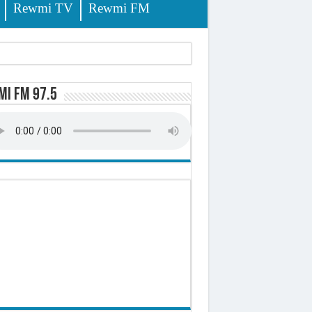
Rewmi TV
Rewmi FM
i FM 97.5
ursuites
pêche
lerinage
ire octroyé