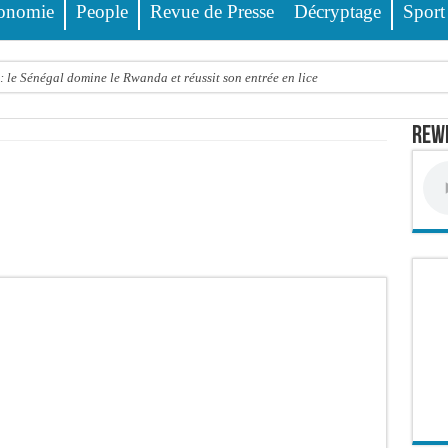
onomie
People
Revue de Presse
Décryptage
Sport
 le Sénégal domine le Rwanda et réussit son entrée en lice
tre trois véhicules fait deux blessés, dont un grave
Rewm
4 interpellations, 110 déferrements, 2,4 millions FCFA d’amendes (Police)
ud : il poignarde à mort son frère aîné
llions FCFA : la LONASE dément tout lien avec « Fénial Digital » et menace de po
session extraordinaire convoquée sur les exonérations fiscales et les licences de 
 un appel à ses militants, sympathisants et à l’ensemble des citoyens
 à Djibonker: une fillette décède, des rescapés dans un état critique
ance officiellement les préparatifs sous l’égide de la Délégation générale au Pè
eunesse et des sports Guéladio Ba en tournée, un important lot de matériels sanita