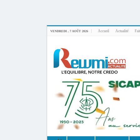
Uploader By Gse7en
Linux rewmi 5.15.0-164-generic #174-Ubuntu SMP Fri Nov 14 20:25:16 UTC 2
Accueil
Actualité
Fai
VENDREDI , 7 AOÛT 2026