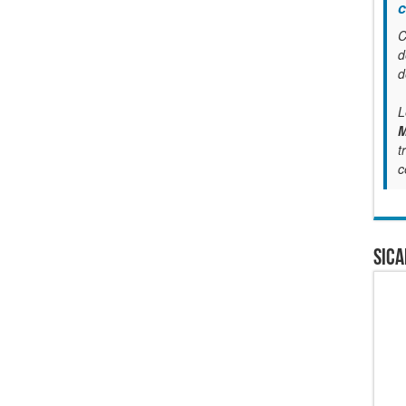
c
C
d
d
L
M
t
c
SICA