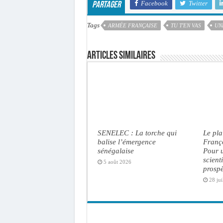
Facebook
Twitter
Partager
Tags
ARMÉE FRANÇAISE
TU T'EN VAS
UN
Articles similaires
SENELEC : La torche qui
Le pl
balise l’émergence
Franç
sénégalaise
Pour u
scient
5 août 2026
prosp
28 jui