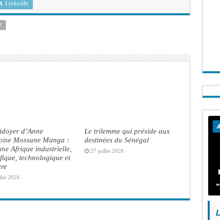
LinkedIn
E
A
aidoyer d’Anne
Le trilemme qui préside aux
oise Mossane Manga :
destinées du Sénégal
ne Afrique industrielle,
27 juillet 2026
ifique, technologique et
ère
llet 2026
L