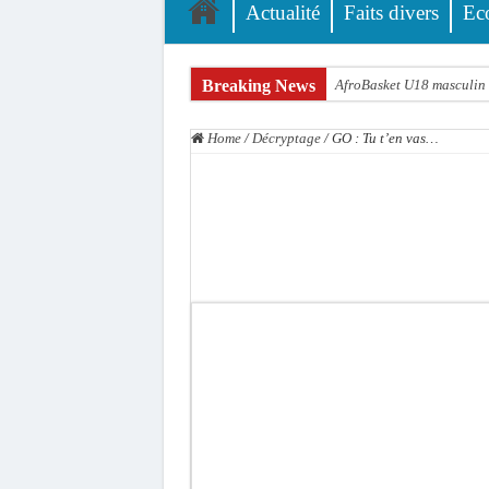
Actualité
Faits divers
Ec
Breaking News
AfroBasket U18 masculin :
Fatick : Un carambolage en
Home
/
Décryptage
/
GO : Tu t’en vas…
Bilan Magal de Touba : 24
Tragédie à Guinaw-Rails S
Prétendu contrat de 50 mi
Assemblée nationale : une 
Don de sang : Pastef lance
Chavirement d’une pirogue
Hajj 2027 : le RENOPHUS l
Kamb, l’Inspecteur de la j